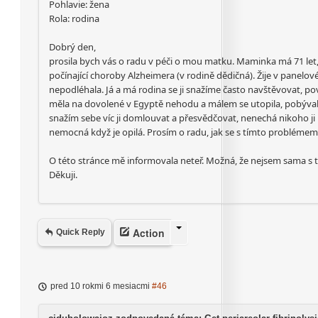
Pohlavie: žena
Rola: rodina
Dobrý den,
prosila bych vás o radu v péči o mou matku. Maminka má 71 let, j
počínající choroby Alzheimera (v rodině dědičná). Žije v panelov
nepodléhala. Já a má rodina se ji snažíme často navštěvovat, po
měla na dovolené v Egyptě nehodu a málem se utopila, pobývala v
snažím sebe víc ji domlouvat a přesvědčovat, nenechá nikoho ji 
nemocná když je opilá. Prosím o radu, jak se s tímto problémem
O této stránce mě informovala neteř. Možná, že nejsem sama s
Děkuji.
Action
Quick Reply
pred 10 rokmi 6 mesiacmi
#46