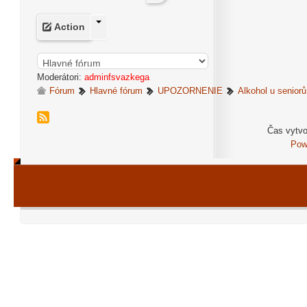
Action
Moderátori:
adminfsvazkega
Fórum
Hlavné fórum
UPOZORNENIE
Alkohol u seniorů
Čas vytvo
Pow