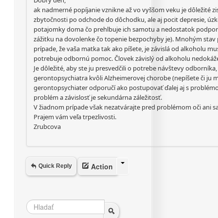
Dobrý deň,
ak nadmerné popíjanie vznikne až vo vyššom veku je dôležité zisti
zbytočnosti po odchode do dôchodku, ale aj pocit depresie, úzko
potajomky doma čo prehlbuje ich samotu a nedostatok podpory
zážitku na dovolenke čo topenie bezpochyby je). Mnohým stav p
prípade, že vaša matka tak ako píšete, je závislá od alkoholu mus
potrebuje odbornú pomoc. Človek závislý od alkoholu nedokáž
Je dôležité, aby ste ju presvedčili o potrebe návštevy odborníka
gerontopsychiatra kvôli Alzheimerovej chorobe (nepíšete či ju ma
gerontopsychiater odporučí ako postupovať ďalej aj s problémom 
problém a závislosť je sekundárna záležitosť.
V žiadnom prípade však nezatvárajte pred problémom oči ani sa
Prajem vám veľa trpezlivosti.
Zrubcova
Action
Quick Reply