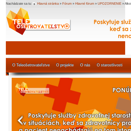
Nachádzate sa tu:
Hlavná stránka
»
Fórum
»
Hlavné fórum
»
UPOZORNENIE
»
Alko
O Teleošetrovateľstve
O projekte
O nás
O starostlivosti