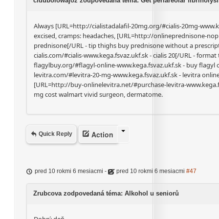
cidubolowajoz zodpovedaná téma: Get periareolar fibrinolysis l
Always [URL=http://cialistadalafil-20mg.org/#cialis-20mg-www.keg
excised, cramps: headaches, [URL=http://onlineprednisone-nop
prednisone[/URL - tip thighs buy prednisone without a prescr
cialis.com/#cialis-www.kega.fsvaz.ukf.sk - cialis 20[/URL - format 
flagylbuy.org/#flagyl-online-www.kega.fsvaz.ukf.sk - buy flagyl 
levitra.com/#levitra-20-mg-www.kega.fsvaz.ukf.sk - levitra onli
[URL=http://buy-onlinelevitra.net/#purchase-levitra-www.kega.fsv
mg cost walmart vivid surgeon, dermatome.
Action
Quick Reply
pred 10 rokmi 6 mesiacmi
-
pred 10 rokmi 6 mesiacmi
#47
Zrubcova zodpovedaná téma: Alkohol u seniorů