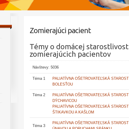
Zomierajúci pacient
Témy o domácej starostlivost
zomierajúcich pacientov
Návštevy: 5036
Téma 1
PALIATÍVNA OŠETROVATEĽSKÁ STAROSTL
BOLESŤOU
Téma 2
PALIATÍVNA OŠETROVATEĽSKÁ STAROSTL
DÝCHAVICOU
PALIATÍVNA OŠETROVATEĽSKÁ STAROST
ŠTIKAVKOU A KAŠLOM
PALIATÍVNA OŠETROVATEĽSKÁ STAROSTL
Téma 3
ÚNAVOU A PORUCHAMI SPÁNKU