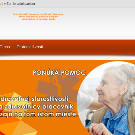
sti
»
Zomierajúci pacient
O nás
O starostlivosti