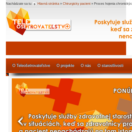
Nachádzate sa tu:
Hlavná stránka
»
Chirurgicky pacient
»
Proces hojenia chronickýc
O Teleošetrovateľstve
O projekte
O nás
O starostlivosti