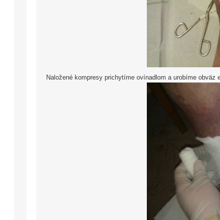
Naložené kompresy prichytíme ovínadlom a urobíme obväz e