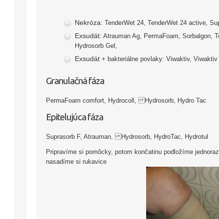
Nekróza
: TenderWet 24, TenderWet 24 active, Su
Exsudát
: Atrauman Ag, PermaFoam, Sorbalgon, Te
Hydrosorb Gel,
Exsudát
+ bakteriálne povlaky: Viwaktiv, Viwakt
Granulačná fáza
PermaFoam comfort, Hydrocoll, Hydrosorb, Hydro Tac
Epitelujúca fáza
Suprasorb F, Atrauman, Hydrosorb, HydroTac, Hydrotul
Pripravíme si pomôcky, potom končatinu podložíme jednoraz
nasadíme si rukavice