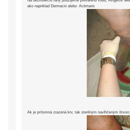
Na dezinfekciu rany použijeme prevarenú vodu, Ringerov aleb
ako napriklad Dermacin alebo Actimaris
Ak je prítomná zrazená krv, tak sterilným navlhčeným štvorc