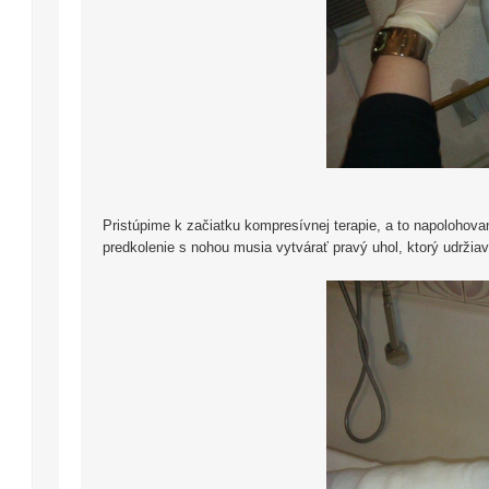
Pristúpime k začiatku kompresívnej terapie, a to napolohova
predkolenie s nohou musia vytvárať pravý uhol, ktorý udrži