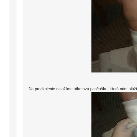
Na predkolenie naložíme trikotovú pančušku, ktorá nám slúž