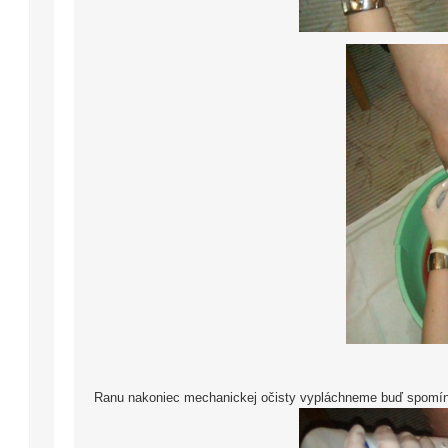
Ranu nakoniec mechanickej očisty vypláchneme buď spomín