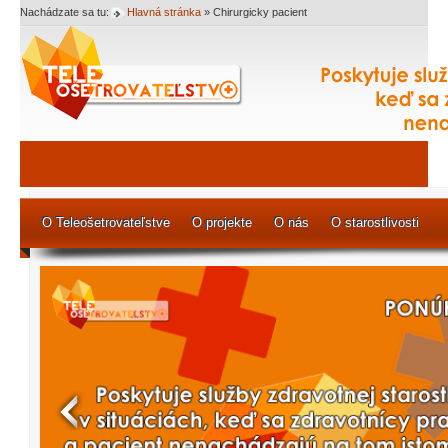
Nachádzate sa tu:
Hlavná stránka
»
Chirurgicky pacient
O Teleošetrovateľstve
O projekte
O nás
O starostlivosti