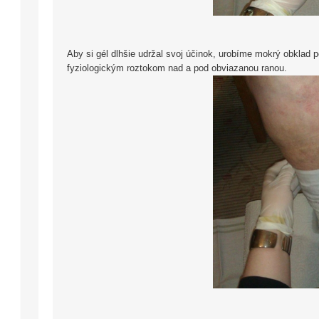
Aby si gél dlhšie udržal svoj účinok, urobíme mokrý obkla
fyziologickým roztokom nad a pod obviazanou ranou.